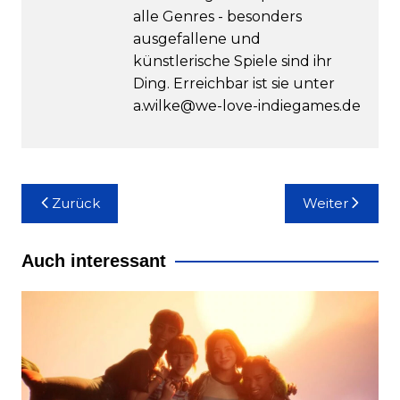
alle Genres - besonders
ausgefallene und
künstlerische Spiele sind ihr
Ding. Erreichbar ist sie unter
a.wilke@we-love-indiegames.de
Beitragsnavigation
Zurück
Weiter
Auch interessant