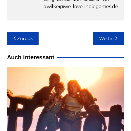
a.wilke@we-love-indiegames.de
Beitragsnavigation
Zurück
Weiter
Auch interessant