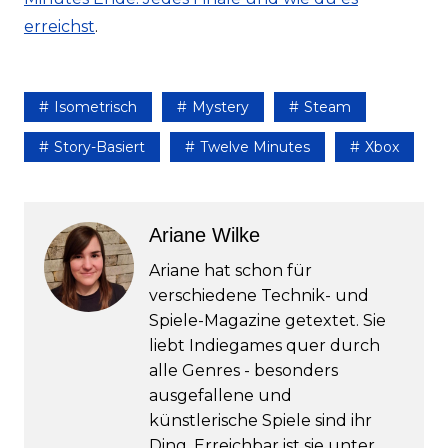
erreichst
.
Isometrisch
Mystery
Steam
Story-Basiert
Twelve Minutes
Xbox
Ariane Wilke
Ariane hat schon für
verschiedene Technik- und
Spiele-Magazine getextet. Sie
liebt Indiegames quer durch
alle Genres - besonders
ausgefallene und
künstlerische Spiele sind ihr
Ding. Erreichbar ist sie unter