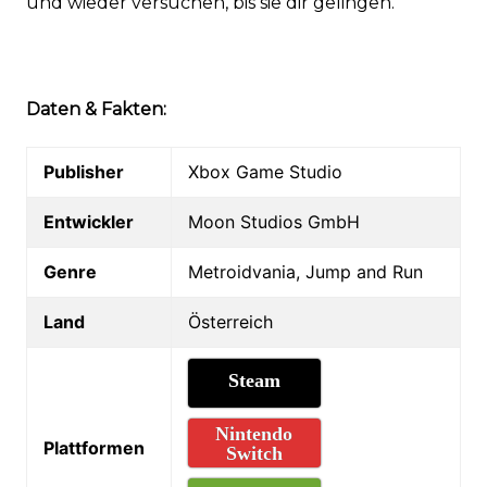
und wieder versuchen, bis sie dir gelingen.
Daten & Fakten:
Publisher
Xbox Game Studio
Entwickler
Moon Studios GmbH
Genre
Metroidvania, Jump and Run
Land
Österreich
Steam
Nintendo
Plattformen
Switch