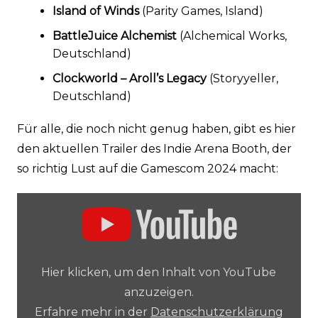
Island of Winds
(Parity Games, Island)
BattleJuice Alchemist
(Alchemical Works,
Deutschland)
Clockworld – Aroll’s Legacy
(Storyyeller,
Deutschland)
Für alle, die noch nicht genug haben, gibt es hier
den aktuellen Trailer des Indie Arena Booth, der
so richtig Lust auf die Gamescom 2024 macht:
„YouTube
video
player“
von
YouTube
anzeigen
Hier klicken, um den Inhalt von YouTube
anzuzeigen.
Erfahre mehr in der
Datenschutzerklärung