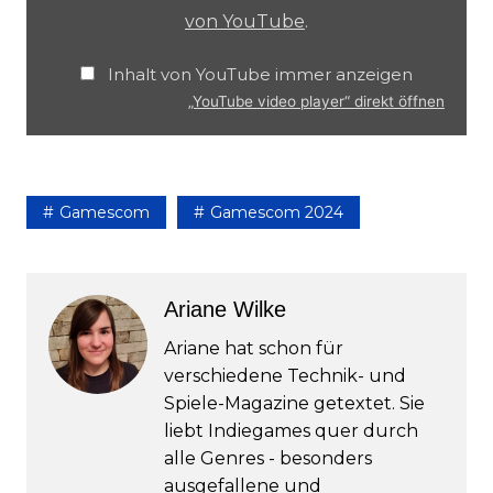
von YouTube
.
Inhalt von YouTube immer anzeigen
„YouTube video player“ direkt öffnen
Gamescom
Gamescom 2024
Ariane Wilke
Ariane hat schon für
verschiedene Technik- und
Spiele-Magazine getextet. Sie
liebt Indiegames quer durch
alle Genres - besonders
ausgefallene und