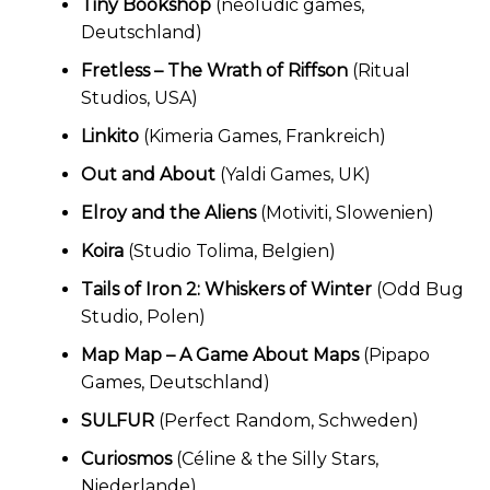
Tiny Bookshop
(neoludic games,
Deutschland)
Fretless – The Wrath of Riffson
(Ritual
Studios, USA)
Linkito
(Kimeria Games, Frankreich)
Out and About
(Yaldi Games, UK)
Elroy and the Aliens
(Motiviti, Slowenien)
Koira
(Studio Tolima, Belgien)
Tails of Iron 2: Whiskers of Winter
(Odd Bug
Studio, Polen)
Map Map – A Game About Maps
(Pipapo
Games, Deutschland)
SULFUR
(Perfect Random, Schweden)
Curiosmos
(Céline & the Silly Stars,
Niederlande)