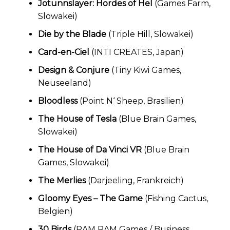
Jotunnslayer: Hordes of Hel
(Games Farm,
Slowakei)
Die by the Blade
(Triple Hill, Slowakei)
Card-en-Ciel
(INTI CREATES, Japan)
Design & Conjure
(Tiny Kiwi Games,
Neuseeland)
Bloodless
(Point N‘ Sheep, Brasilien)
The House of Tesla
(Blue Brain Games,
Slowakei)
The House of Da Vinci VR
(Blue Brain
Games, Slowakei)
The Merlies
(Darjeeling, Frankreich)
Gloomy Eyes – The Game
(Fishing Cactus,
Belgien)
30 Birds
(RAM RAM Games / Business