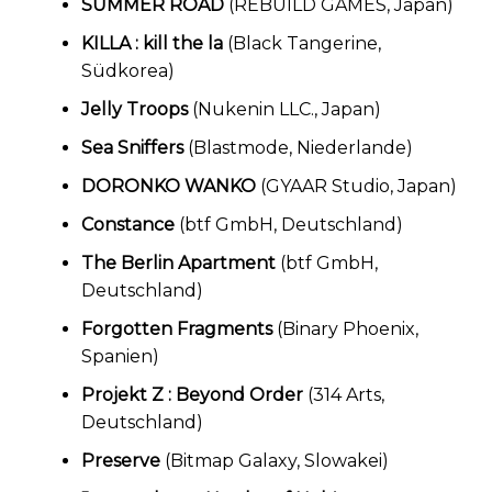
SUMMER ROAD
(REBUILD GAMES, Japan)
KILLA : kill the la
(Black Tangerine,
Südkorea)
Jelly Troops
(Nukenin LLC., Japan)
Sea Sniffers
(Blastmode, Niederlande)
DORONKO WANKO
(GYAAR Studio, Japan)
Constance
(btf GmbH, Deutschland)
The Berlin Apartment
(btf GmbH,
Deutschland)
Forgotten Fragments
(Binary Phoenix,
Spanien)
Projekt Z : Beyond Order
(314 Arts,
Deutschland)
Preserve
(Bitmap Galaxy, Slowakei)