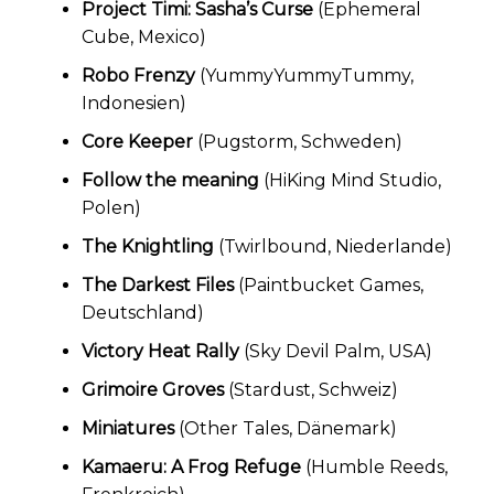
Project Timi: Sasha’s Curse
(Ephemeral
Cube, Mexico)
Robo Frenzy
(YummyYummyTummy,
Indonesien)
Core Keeper
(Pugstorm, Schweden)
Follow the meaning
(HiKing Mind Studio,
Polen)
The Knightling
(Twirlbound, Niederlande)
The Darkest Files
(Paintbucket Games,
Deutschland)
Victory Heat Rally
(Sky Devil Palm, USA)
Grimoire Groves
(Stardust, Schweiz)
Miniatures
(Other Tales, Dänemark)
Kamaeru: A Frog Refuge
(Humble Reeds,