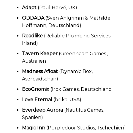
Adapt
(Paul Hervé, UK)
ODDADA
(Sven Ahlgrimm & Mathilde
Hoffmann, Deutschland)
Roadlike
(Reliable Plumbing Services,
Irland)
Tavern Keeper
(Greenheart Games ,
Australien
Madness Afloat
(Dynamic Box,
Aserbaidschan)
EcoGnomix
(Irox Games, Deutschland
Love Eternal
(brlka, USA)
Everdeep Aurora
(Nautilus Games,
Spanien)
Magic Inn
(Purpledoor Studios, Tschechien)