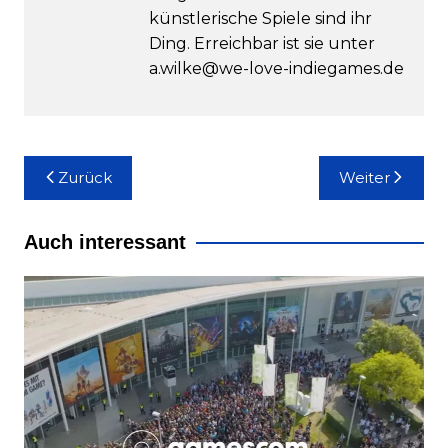
künstlerische Spiele sind ihr
Ding. Erreichbar ist sie unter
a.wilke@we-love-indiegames.de
Beitragsnavigation
Zurück
Weiter
Auch interessant