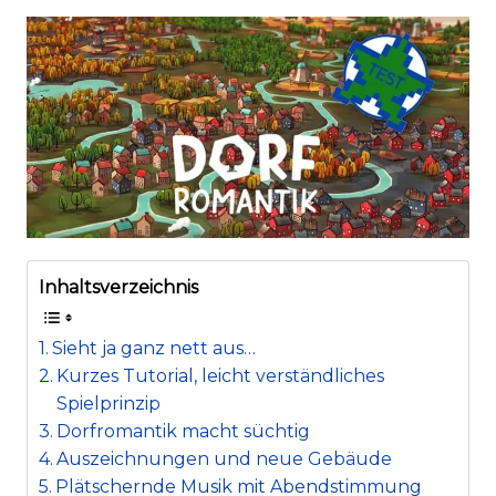
Inhaltsverzeichnis
Sieht ja ganz nett aus…
Kurzes Tutorial, leicht verständliches
Spielprinzip
Dorfromantik macht süchtig
Auszeichnungen und neue Gebäude
Plätschernde Musik mit Abendstimmung