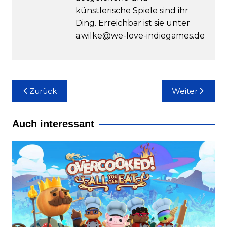
künstlerische Spiele sind ihr
Ding. Erreichbar ist sie unter
a.wilke@we-love-indiegames.de
Beitragsnavigation
Zurück
Weiter
Auch interessant